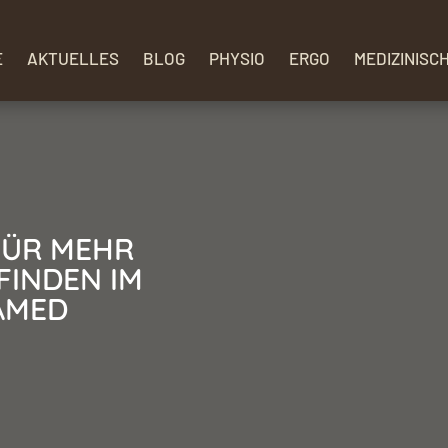
E
AKTUELLES
BLOG
PHYSIO
ERGO
MEDIZINISC
FÜR MEHR
INDEN IM
AMED