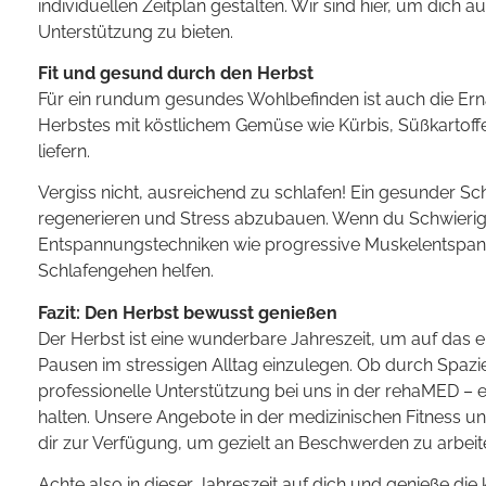
individuellen Zeitplan gestalten. Wir sind hier, um dich
Unterstützung zu bieten.
Fit und gesund durch den Herbst
Für ein rundum gesundes Wohlbefinden ist auch die Ern
Herbstes mit köstlichem Gemüse wie Kürbis, Süßkartoffel
liefern.
Vergiss nicht, ausreichend zu schlafen! Ein gesunder Sch
regenerieren und Stress abzubauen. Wenn du Schwieri
Entspannungstechniken wie progressive Muskelentspa
Schlafengehen helfen.
Fazit: Den Herbst bewusst genießen
Der Herbst ist eine wunderbare Jahreszeit, um auf das
Pausen im stressigen Alltag einzulegen. Ob durch Spaz
professionelle Unterstützung bei uns in der rehaMED – es
halten. Unsere Angebote in der medizinischen Fitness 
dir zur Verfügung, um gezielt an Beschwerden zu arbeite
Achte also in dieser Jahreszeit auf dich und genieße die