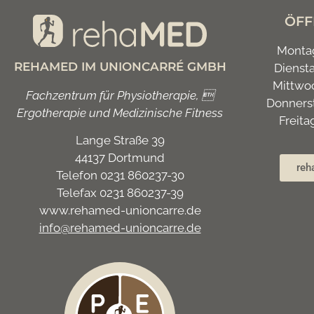
ÖFF
Montag
REHAMED IM UNIONCARRÉ GMBH
Diensta
Mittwoc
Fachzentrum für Physiotherapie, 
Donnerst
Ergotherapie und Medizinische Fitness
Freita
Lange Straße 39
44137 Dortmund
reh
Telefon 0231 860237-30
Telefax 0231 860237-39
www.rehamed-unioncarre.de
info@rehamed-unioncarre.de